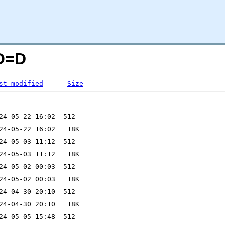
;O=D
st modified
Size