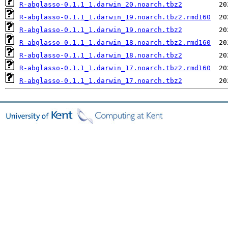
R-abglasso-0.1.1_1.darwin_20.noarch.tbz2
R-abglasso-0.1.1_1.darwin_19.noarch.tbz2.rmd160
R-abglasso-0.1.1_1.darwin_19.noarch.tbz2
R-abglasso-0.1.1_1.darwin_18.noarch.tbz2.rmd160
R-abglasso-0.1.1_1.darwin_18.noarch.tbz2
R-abglasso-0.1.1_1.darwin_17.noarch.tbz2.rmd160
R-abglasso-0.1.1_1.darwin_17.noarch.tbz2