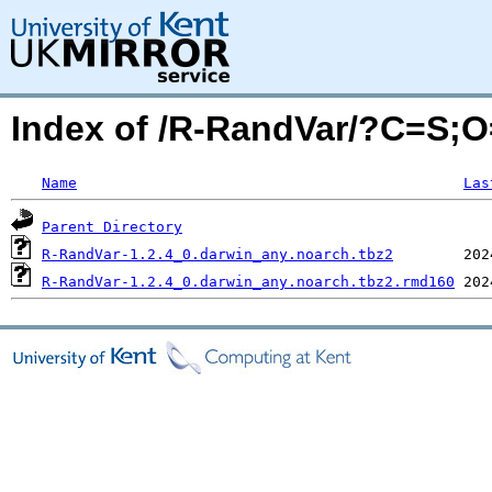
Index of /R-RandVar/?C=S;
Name
Las
Parent Directory
R-RandVar-1.2.4_0.darwin_any.noarch.tbz2
R-RandVar-1.2.4_0.darwin_any.noarch.tbz2.rmd160