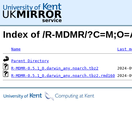
Index of /R-MDMR/?C=M;O=
Name
Last m
Parent Directory
R-MDMR-0.5.1_0.darwin_any.noarch.tbz2
R-MDMR-0.5.1_0.darwin_any.noarch.tbz2.rmd160