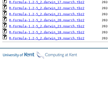
R-Formula-1.2-5_2.darwin_17.noarch.tbz2
R-Formula-1.2-5_2.darwin_22.noarch.tbz2
R-Formula-1.2-5_2.darwin_21.noarch.tbz2
R-Formula-1.2-5_2.darwin_20.noarch.tbz2
R-Formula-1.2-5_2.darwin_23.noarch.tbz2
R-Formula-1.2-5_2.darwin_18.noarch.tbz2
R-Formula-1.2-5_2.darwin_19.noarch.tbz2