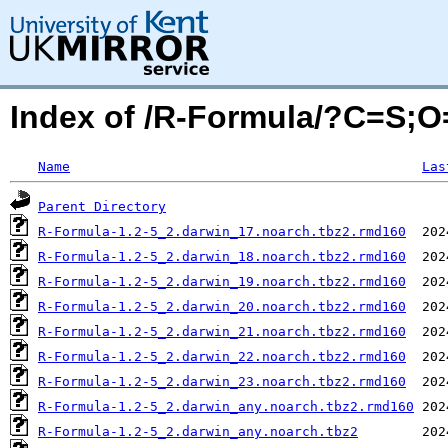
Index of /R-Formula/?C=S;
Name
Las
Parent Directory
R-Formula-1.2-5_2.darwin_17.noarch.tbz2.rmd160
R-Formula-1.2-5_2.darwin_18.noarch.tbz2.rmd160
R-Formula-1.2-5_2.darwin_19.noarch.tbz2.rmd160
R-Formula-1.2-5_2.darwin_20.noarch.tbz2.rmd160
R-Formula-1.2-5_2.darwin_21.noarch.tbz2.rmd160
R-Formula-1.2-5_2.darwin_22.noarch.tbz2.rmd160
R-Formula-1.2-5_2.darwin_23.noarch.tbz2.rmd160
R-Formula-1.2-5_2.darwin_any.noarch.tbz2.rmd160
R-Formula-1.2-5_2.darwin_any.noarch.tbz2