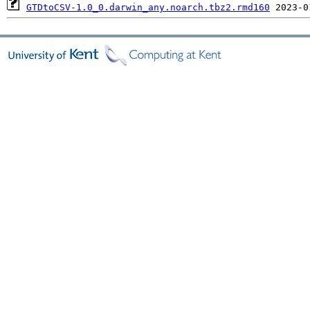
GTDtoCSV-1.0_0.darwin_any.noarch.tbz2.rmd160