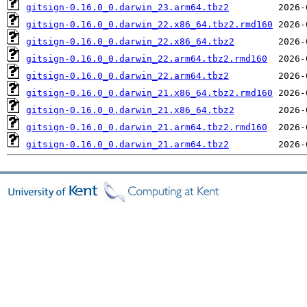
gitsign-0.16.0_0.darwin_23.arm64.tbz2
gitsign-0.16.0_0.darwin_22.x86_64.tbz2.rmd160
gitsign-0.16.0_0.darwin_22.x86_64.tbz2
gitsign-0.16.0_0.darwin_22.arm64.tbz2.rmd160
gitsign-0.16.0_0.darwin_22.arm64.tbz2
gitsign-0.16.0_0.darwin_21.x86_64.tbz2.rmd160
gitsign-0.16.0_0.darwin_21.x86_64.tbz2
gitsign-0.16.0_0.darwin_21.arm64.tbz2.rmd160
gitsign-0.16.0_0.darwin_21.arm64.tbz2