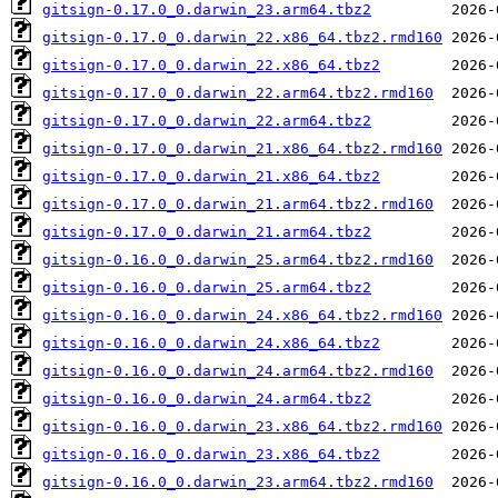
gitsign-0.17.0_0.darwin_23.arm64.tbz2
gitsign-0.17.0_0.darwin_22.x86_64.tbz2.rmd160
gitsign-0.17.0_0.darwin_22.x86_64.tbz2
gitsign-0.17.0_0.darwin_22.arm64.tbz2.rmd160
gitsign-0.17.0_0.darwin_22.arm64.tbz2
gitsign-0.17.0_0.darwin_21.x86_64.tbz2.rmd160
gitsign-0.17.0_0.darwin_21.x86_64.tbz2
gitsign-0.17.0_0.darwin_21.arm64.tbz2.rmd160
gitsign-0.17.0_0.darwin_21.arm64.tbz2
gitsign-0.16.0_0.darwin_25.arm64.tbz2.rmd160
gitsign-0.16.0_0.darwin_25.arm64.tbz2
gitsign-0.16.0_0.darwin_24.x86_64.tbz2.rmd160
gitsign-0.16.0_0.darwin_24.x86_64.tbz2
gitsign-0.16.0_0.darwin_24.arm64.tbz2.rmd160
gitsign-0.16.0_0.darwin_24.arm64.tbz2
gitsign-0.16.0_0.darwin_23.x86_64.tbz2.rmd160
gitsign-0.16.0_0.darwin_23.x86_64.tbz2
gitsign-0.16.0_0.darwin_23.arm64.tbz2.rmd160